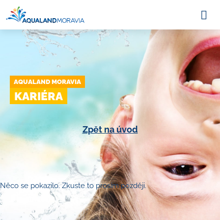
AQUALAND MORAVIA
KARIÉRA
Zpět na úvod
Něco se pokazilo. Zkuste to prosím později.